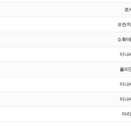
로
프란
소화
이냐
율리
이냐
이냐
마