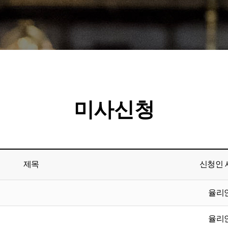
미사신청
제목
신청인 
율리
율리