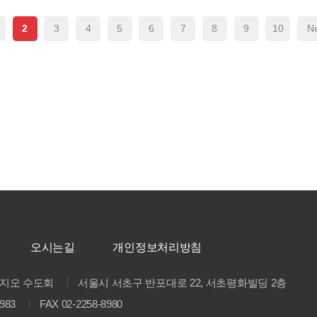
2
3
4
5
6
7
8
9
10
Ne
오시는길
개인정보처리방침
지오 수도회
서울시 서초구 반포대로 22, 서초평화빌딩 2층
8983
FAX 02-2258-8980