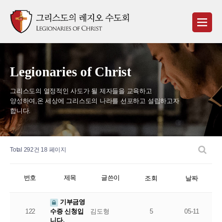
Legionaries of Christ
그리스도의 열정적인 사도가 될 제자들을 교육하고
양성하여,
온 세상에 그리스도의 나라를 선포하고 설립하고자
합니다.
Total 292건
18 페이지
번호
제목
글쓴이
조회
날짜
기부금영
122
김도형
5
05-11
수증 신청입
니다.