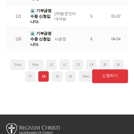
기부금영
(주)동준인터
121
5
01-02
수증 신청입
내셔날
니다.
기부금영
120
서윤영
6
04-04
수증 신청입
니다.
First
Prev
11
12
13
14
15
16
신청하기
17
18
19
20
Next
Last