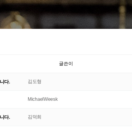
글쓴이
김도형
니다.
MichaelWeesk
김덕희
니다.