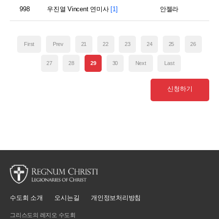
998
우진열 Vincent 연미사
[1]
안젤라
First
Prev
21
22
23
24
25
26
27
28
29
30
Next
Last
신청하기
수도회 소개
오시는길
개인정보처리방침
그리스도의 레지오 수도회