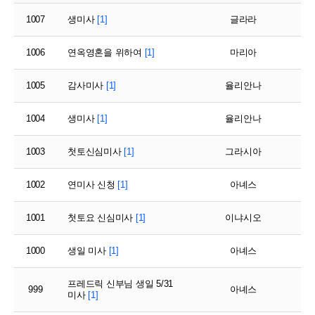
1007
생미사
[1]
글라라
1006
연옥영혼을 위하여
[1]
마리아
1005
감사미사
[1]
율리안나
1004
생미사
[1]
율리안나
1003
첫토신심미사
[1]
그라시아
1002
연미사 신청
[1]
아녜스
1001
첫토요 신심미사
[1]
이냐시오
1000
생일 미사
[1]
아녜스
프레드릭 신부님 생일 5/31
999
아녜스
미사
[1]