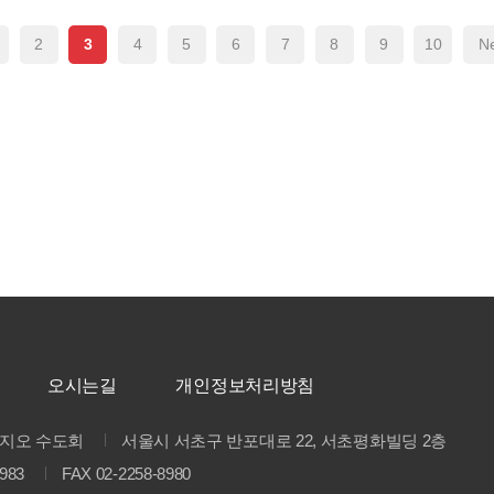
2
3
4
5
6
7
8
9
10
Ne
오시는길
개인정보처리방침
지오 수도회
서울시 서초구 반포대로 22, 서초평화빌딩 2층
8983
FAX 02-2258-8980