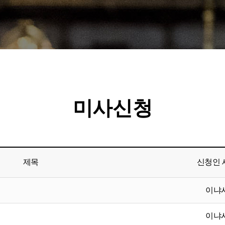
미사신청
제목
신청인 
이냐
이냐