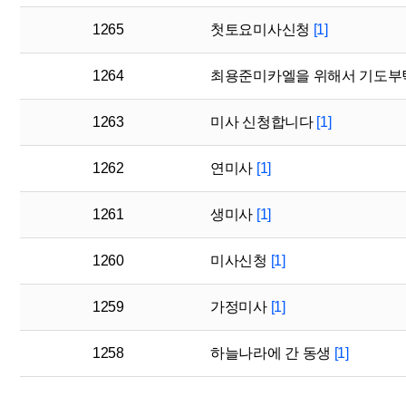
1265
첫토요미사신청
[1]
1264
최용준미카엘을 위해서 기도
1263
미사 신청합니다
[1]
1262
연미사
[1]
1261
생미사
[1]
1260
미사신청
[1]
1259
가정미사
[1]
1258
하늘나라에 간 동생
[1]