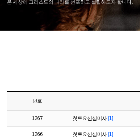
온 세상에 그리스도의 나라를 선포하고 설립하고자 합니다.
번호
1267
첫토요신심미사
[1]
1266
첫토요신심미사
[1]