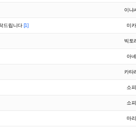
이냐
부탁드립니다
[1]
미
빅토
아
카타
소
소
마