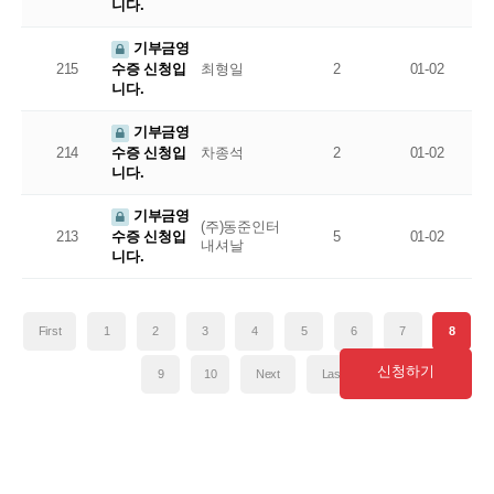
니다.
기부금영
215
최형일
2
01-02
수증 신청입
니다.
기부금영
214
차종석
2
01-02
수증 신청입
니다.
기부금영
(주)동준인터
213
5
01-02
수증 신청입
내셔날
니다.
First
1
2
3
4
5
6
7
8
신청하기
9
10
Next
Last