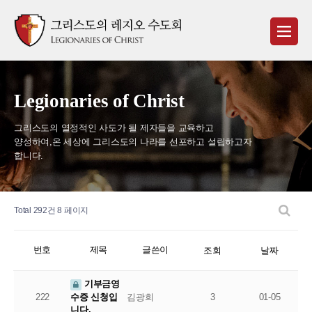
Legionaries of Christ
그리스도의 열정적인 사도가 될 제자들을 교육하고
양성하여,
온 세상에 그리스도의 나라를 선포하고 설립하고자
합니다.
Total 292건
8 페이지
번호
제목
글쓴이
조회
날짜
기부금영
222
김광희
3
01-05
수증 신청입
니다.